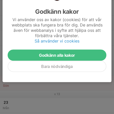
17
Godkänn kakor
Tis
Vi använder oss av kakor (cookies) för att vår
18
17:00
Nybörjargrupp Äldre Ons 17:00-18:00
webbplats ska fungera bra för dig. De används
18:00
Ons
Eskilstuna Badmintonhall
även för webbanalys i syfte att hjälpa oss att
19
förbättra våra tjänster.
Så använder vi cookies
Tor
20
Godkänn alla kakor
Fre
21
Bara nödvändiga
Lör
22
Sön
v.13
23
Mån