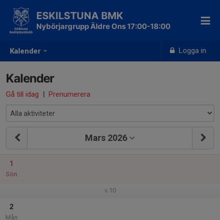
ESKILSTUNA BMK
Nybörjargrupp Äldre Ons 17:00-18:00
Logga in
Kalender
Kalender
Gå till idag
|
Prenumerera
Mars 2026
1
Sön
v.10
2
Mån