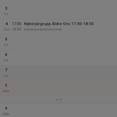
3
Tis
4
17:00
Nybörjargrupp Äldre Ons 17:00-18:00
18:00
Ons
Eskilstuna Badmintonhall
5
Tor
6
Fre
7
Lör
8
Sön
v.11
9
Mån