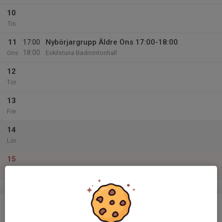
10
Tis
11
17:00
Nybörjargrupp Äldre Ons 17:00-18:00
18:00
Ons
Eskilstuna Badmintonhall
12
Tor
13
Fre
14
Lör
15
Sön
v.12
16
Mån