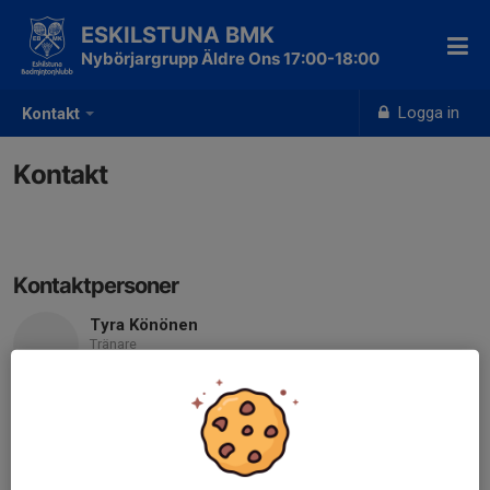
ESKILSTUNA BMK
Nybörjargrupp Äldre Ons 17:00-18:00
Logga in
Kontakt
Kontakt
Kontaktpersoner
Tyra Könönen
Tränare
Mobil visas bara för inloggade
E-post visas bara för inloggade
Tove Könönen
Assisterande Tränare