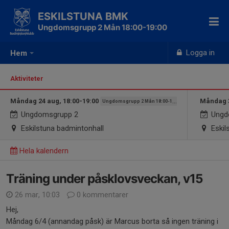
ESKILSTUNA BMK
Ungdomsgrupp 2 Mån 18:00-19:00
Logga in
Hem
Aktiviteter
Måndag 24 aug, 18:00-19:00
Måndag 3
Ungdomsgrupp 2 Mån 18:00-19:00
Ungdomsgrupp 2
Ungd
Eskilstuna badmintonhall
Eskil
Hela kalendern
Träning under påsklovsveckan, v15
26 mar, 10:03
0 kommentarer
Hej,
Måndag 6/4 (annandag påsk) är Marcus borta så ingen träning i