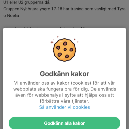
U1 eller U2 grupperna då.
Gruppen Nybörjare yngre 17-18 har träning som vanligt med Tyra
o Noelia.
I övrigt är det träning som vanligt under v15.
//Ledarna
Läs mer
Träning Vecka 7-8
Godkänn kakor
10 feb, 15:35
0 kommentarer
Vi använder oss av kakor (cookies) för att vår
Hej,
webbplats ska fungera bra för dig. De används
Onsdag 11/2 kommer Marcus att vara bortrest, vi tränar som
även för webbanalys i syfte att hjälpa oss att
vanligt men det kommer en vikarie istället.
förbättra våra tjänster.
Så använder vi cookies
Nästa vecka är Sportlovsvecka, då kör vi Sportlovsläger måndag
och Tisdag 10-16.
Godkänn alla kakor
Det är därmed inga ordinarie...