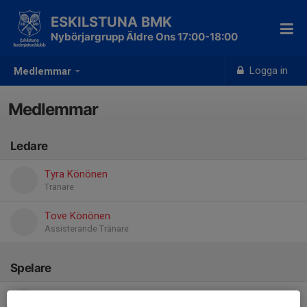
ESKILSTUNA BMK
Nybörjargrupp Äldre Ons 17:00-18:00
Logga in
Medlemmar
Medlemmar
Ledare
Tyra Könönen
Tränare
Tove Könönen
Assisterande Tränare
Spelare
David Radojevic