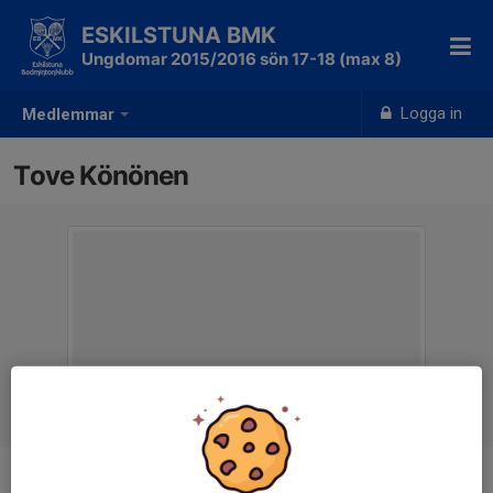
ESKILSTUNA BMK
Ungdomar 2015/2016 sön 17-18 (max 8)
Logga in
Medlemmar
Tove Könönen
Titel
Assisterande tränare