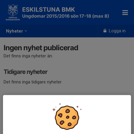
ESKILSTUNA BMK
Ungdomar 2015/2016 sön 17-18 (max 8)
Logga in
Nyheter
Ingen nyhet publicerad
Det finns inga nyheter än.
Tidigare nyheter
Det finns inga tidigare nyheter