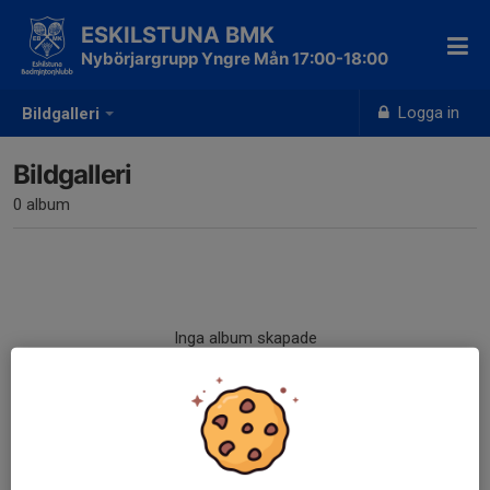
ESKILSTUNA BMK
Nybörjargrupp Yngre Mån 17:00-18:00
Logga in
Bildgalleri
Bildgalleri
0 album
Inga album skapade