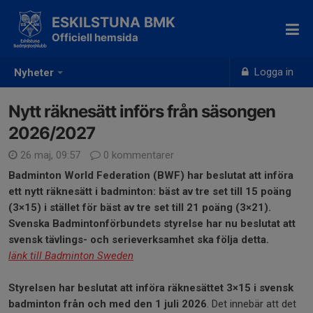
ESKILSTUNA BMK
Officiell hemsida
Logga in
Nyheter
Nytt räknesätt införs från säsongen
2026/2027
26 maj, 09:57
0 kommentarer
Badminton World Federation (BWF) har beslutat att införa
ett nytt räknesätt i badminton: bäst av tre set till 15 poäng
(3×15) i stället för bäst av tre set till 21 poäng (3×21).
Svenska Badmintonförbundets styrelse har nu beslutat att
svensk tävlings- och serieverksamhet ska följa detta.
länk till Badminton Sweden
Styrelsen har beslutat att införa räknesättet 3×15 i svensk
badminton från och med den 1 juli 2026
. Det innebär att det