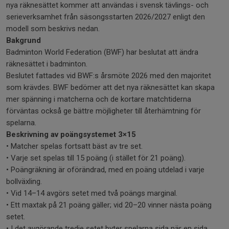
nya räknesättet kommer att användas i svensk tävlings- och
serieverksamhet från säsongsstarten 2026/2027 enligt den
modell som beskrivs nedan.
Bakgrund
Badminton World Federation (BWF) har beslutat att ändra
räknesättet i badminton.
Beslutet fattades vid BWF:s årsmöte 2026 med den majoritet
som krävdes. BWF bedömer att det nya räknesättet kan skapa
mer spänning i matcherna och de kortare matchtiderna
förväntas också ge bättre möjligheter till återhämtning för
spelarna.
Beskrivning av poängsystemet 3×15
• Matcher spelas fortsatt bäst av tre set.
• Varje set spelas till 15 poäng (i stället för 21 poäng).
• Poängräkning är oförändrad, med en poäng utdelad i varje
bollväxling.
• Vid 14–14 avgörs setet med två poängs marginal.
• Ett maxtak på 21 poäng gäller; vid 20–20 vinner nästa poäng
setet.
• I det avgörande tredje setet byter spelarna sida när en sida