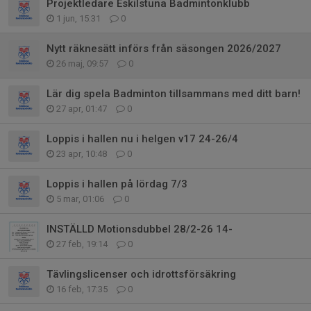
Projektledare Eskilstuna Badmintonklubb
1 jun, 15:31
0
Nytt räknesätt införs från säsongen 2026/2027
26 maj, 09:57
0
Lär dig spela Badminton tillsammans med ditt barn!
27 apr, 01:47
0
Loppis i hallen nu i helgen v17 24-26/4
23 apr, 10:48
0
Loppis i hallen på lördag 7/3
5 mar, 01:06
0
INSTÄLLD Motionsdubbel 28/2-26 14-
27 feb, 19:14
0
Tävlingslicenser och idrottsförsäkring
16 feb, 17:35
0