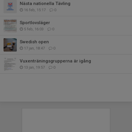
Nästa nationella Tävling
16 feb, 15:17
0
Sportlovsläger
5 feb, 16:03
0
Swedish open
17 jan, 18:47
0
Vuxenträningsgrupperna är igång
13 jan, 19:57
0