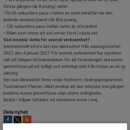
första gången når 8 poäng i setet.
• En 60-sekunders paus i mitten av setet inträffar när den
ledande spelaren/paret når åtta poäng.
• 120-sekunders paus mellan seten är oförändrat.
• Sidan som vinner ett set servar först i nästa set.
Vad innebär detta för svensk verksamhet?
Internationellt införs det nya räknesättet från säsongsstarten
2027, den 4 januari 2027. För svensk verksamhet har styrelsen
valt ett tidigare införandedatum för att förändringen ska kunna
genomföras på ett tydligt och enhetligt sätt från början av en ny
säsong.
Det nya räknesättet finns redan förberett i tävlingsprogrammet
Tournament Planner, vilket innebär att den tekniska övergången
bedöms kunna genomföras utan större svårigheter.
Beslut i frågan fattades vid styrelsens möte i maj.
Dela nyhet