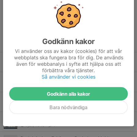
Kommentarer
Godkänn kakor
Tidigare nyheter
Vi använder oss av kakor (cookies) för att vår
webbplats ska fungera bra för dig. De används
Träningsgrupper Höst 2026
även för webbanalys i syfte att hjälpa oss att
2 aug, 08:00
0
förbättra våra tjänster.
Så använder vi cookies
Medlemsspel måndagar
2 aug, 02:52
0
Godkänn alla kakor
Sommar P-kort
12 jun, 13:17
0
Bara nödvändiga
Sommarklippkort till Hallen
1 jun, 15:46
1