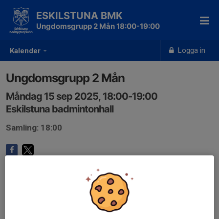
ESKILSTUNA BMK
Ungdomsgrupp 2 Mån 18:00-19:00
Logga in
Kalender
Ungdomsgrupp 2 Mån
Måndag 15 sep 2025, 18:00-19:00
Eskilstuna badmintonhall
Samling: 18:00