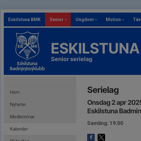
Eskilstuna BMK
Senior
Ungdom
Motion
Täv
ESKILSTUNA
Senior serielag
Serielag
Hem
Onsdag 2 apr 2025
Nyheter
Eskilstuna Badmin
Medlemmar
Samling: 19:00
Kalender